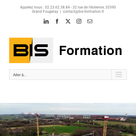
Passer
Appelez nous : 02.23.62.38.84 - 32 rue de l'éolienne, 35390
au
Grand Fougeray
|
contact@bis-formation.fr
contenu
LinkedIn
Facebook
X
Instagram
Email
Aller à...