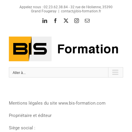
Passer
Appelez nous : 02.23.62.38.84 - 32 rue de l'éolienne, 35390
au
Grand Fougeray
|
contact@bis-formation.fr
contenu
LinkedIn
Facebook
X
Instagram
Email
Aller à...
Mentions légales du site www.bis-formation.com
Propriétaire et éditeur
Siège social :